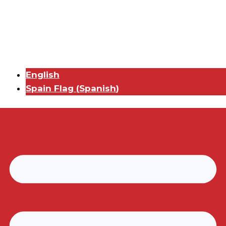
English
Spain Flag
(
Spanish
)