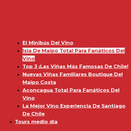
El Minibús Del Vino
Isla De Maipo Total Para Fanáticos Del
Vino
Top 3 ¡Las Viñas Más Famosas De Chile!
Nuevas Viñas Familiares Boutique Del
Maipo Costa
Aconcagua Total Para Fanáticos Del
Vino
La Mejor Vino Experiencia De Santiago
De Chile
Tours medio día